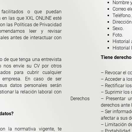
Nombre y
Correo el
 facilitados o que puedan
Teléfono.
s en las que XXL ONLINE esté
Dirección
on las Políticas de Privacidad
Sexo.
omendamos leer y revisar
Foto.
ales antes de interactuar con
Historial
Historial 
Tiene derecho
so de que tenga una entrevista
 o nos envíe su CV por otros
zados para cubrir cualquier
– Revocar el c
 empresa. En caso de ser
– Acceder a lo
sus datos personales serán
– Rectificar lo
tionar la relación laboral con
– Suprimir los
Derechos
– Presentar u
derechos ante 
– Ser informad
datos?
afectar a sus 
– Limitación de
on la normativa vigente, te
– Portabilidad.