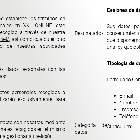
Cesiones de da
dad establece los términos en
onales en XXL ONLINE; esto
Sus datos pe
recogido a través de nuestra
Destinatarios
consentimiento
.net/
, así como cualquier otro
que disponemos
o de nuestras actividades
una ley que ob
Tipología de d
es datos personales con las
as:
Formulario Con
datos personales recogidos a
E-mail.
ilizarán exclusivamente para
Nombre.
Empresa.
Teléfono.
ntacto con nosotros mediante
Categoría de
Currículum:
sonales recogidos en el mismo
datos
ra gestionar su petición.