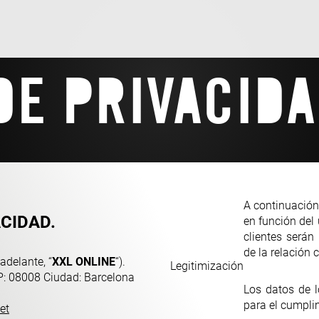
DE PRIVACID
A continuación
ACIDAD.
en función del
clientes serán
de la relación 
adelante, “
XXL ONLINE
“).
Legitimización
CP: 08008 Ciudad: Barcelona
Los datos de l
para el cumplim
et