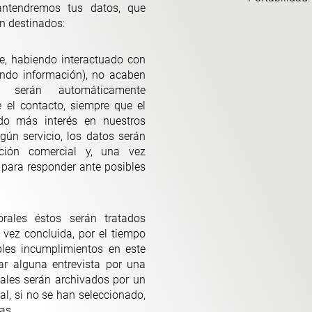
ntendremos tus datos, que
n destinados:
ue, habiendo interactuado con
ando información), no acaben
o, serán automáticamente
el contacto, siempre que el
do más interés en nuestros
lgún servicio, los datos serán
ación comercial y, una vez
 para responder ante posibles
rales éstos serán tratados
 vez concluida, por el tiempo
bles incumplimientos en este
ar alguna entrevista por una
nales serán archivados por un
al, si no se han seleccionado,
as.